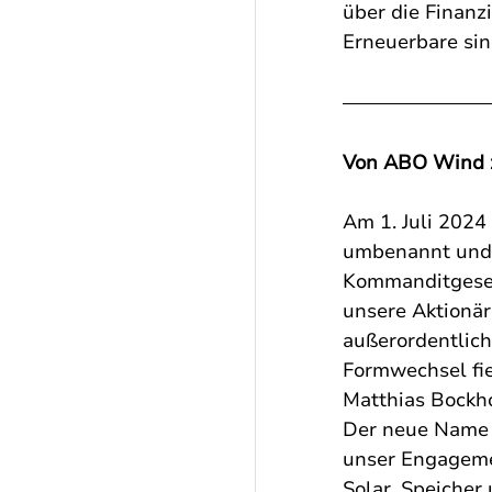
über die Finanz
Erneuerbare si
Von ABO Wind z
Am 1. Juli 2024
umbenannt und s
Kommanditgesel
unsere Aktionär
außerordentlic
Formwechsel fie
Matthias Bockho
Der neue Name 
unser Engagemen
Solar, Speicher