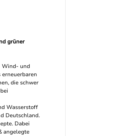
nd grüner 
n Wind- und 
s erneuerbaren 
hen, die schwer 
bei 
und Wasserstoff 
nd Deutschland. 
epte. Dabei 
ß angelegte 