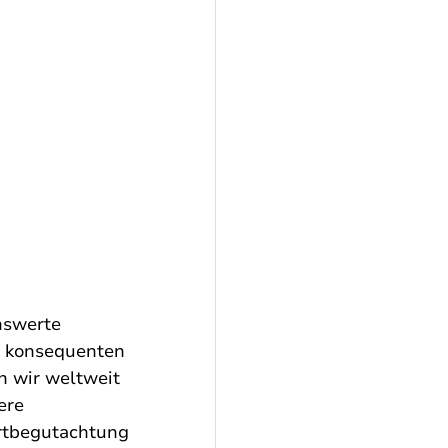
nswerte 
n konsequenten 
n wir weltweit 
ere 
ortbegutachtung 