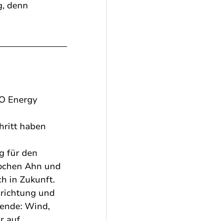
, denn 
BO Energy 
ritt haben 
 für den 
Jochen Ahn und 
h in Zukunft.
richtung und 
ende: Wind, 
r auf 