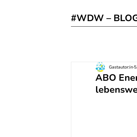
#WDW – BLO
Gastautor:in
5
ABO Energ
lebenswe