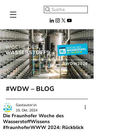
Suche
WOCHE DES
WASSERSTOFFS
#WDW2026
#WDW – BLOG
Gastautor:in
15. Okt. 2024
Die Fraunhofer Woche des
WasserstoffWissens
#fraunhoferWWW 2024: Rückblick