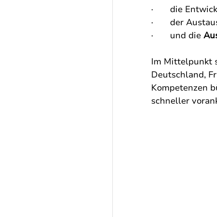
·       die Entw
·       der Aus
·       und die 
Aus
Im Mittelpunkt s
Deutschland, Fr
Kompetenzen bü
schneller vora