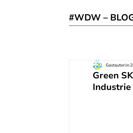
#WDW – BLO
Gastautor:in
2
Green SK
Industrie