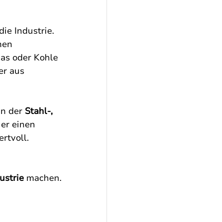
die Industrie. 
hen 
as oder Kohle 
der aus 
in der 
Stahl-, 
 er einen 
rtvoll.
ustrie
 machen. 