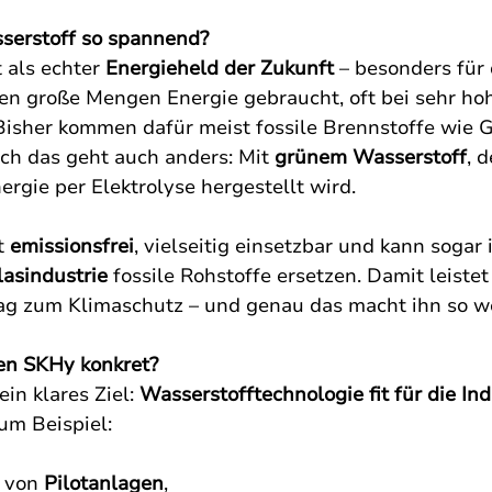
erstoff so spannend?
 als echter 
Energieheld der Zukunft
 – besonders für 
n große Mengen Energie gebraucht, oft bei sehr ho
isher kommen dafür meist fossile Brennstoffe wie G
ch das geht auch anders: Mit 
grünem Wasserstoff
, 
ergie per Elektrolyse hergestellt wird.
t 
emissionsfrei
, vielseitig einsetzbar und kann sogar 
asindustrie
 fossile Rohstoffe ersetzen. Damit leistet
ag zum Klimaschutz – und genau das macht ihn so we
n SKHy konkret?
in klares Ziel: 
Wasserstofftechnologie fit für die Ind
um Beispiel:
u von 
Pilotanlagen
,