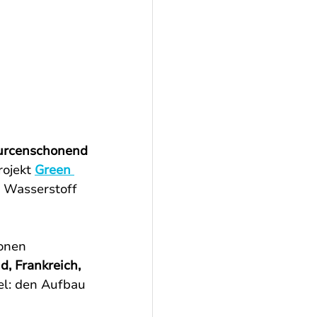
ourcenschonend
ojekt 
Green 
 Wasserstoff 
onen 
, Frankreich, 
l: den Aufbau 