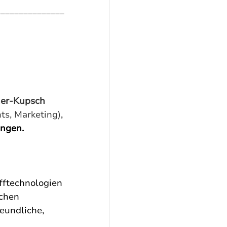
_______________
er-Kupsch 
s, Marketing)
, 
ingen.
fftechnologien 
chen 
eundliche, 