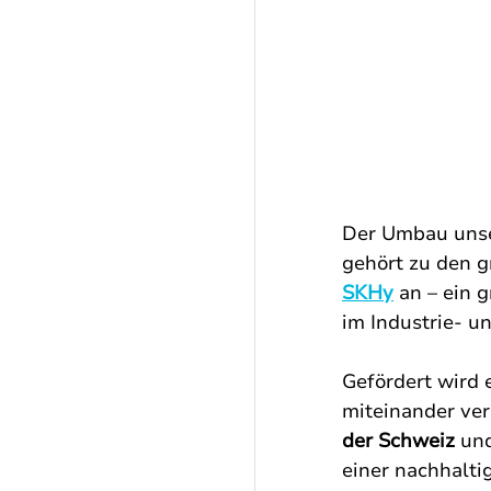
Der Umbau unser
gehört zu den g
SKHy
 an – ein 
im Industrie- u
Gefördert wird
miteinander ver
der Schweiz
 un
einer nachhalti