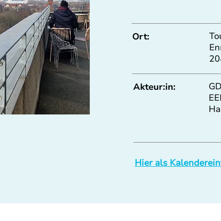
To
Ort:
En
20
GD
Akteur:in:
EE
Ha
Hier als Kalenderein