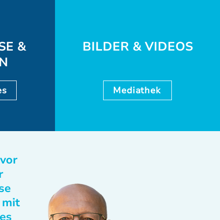
SE &
BILDER & VIDEOS
EN
es
Mediathek
 vor
r
se
 mit
des