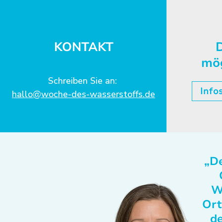
KONTAKT
D
mö
Schreiben Sie an:
Info
hallo@woche-des-wasserstoffs.de
„De
W
Ort
de