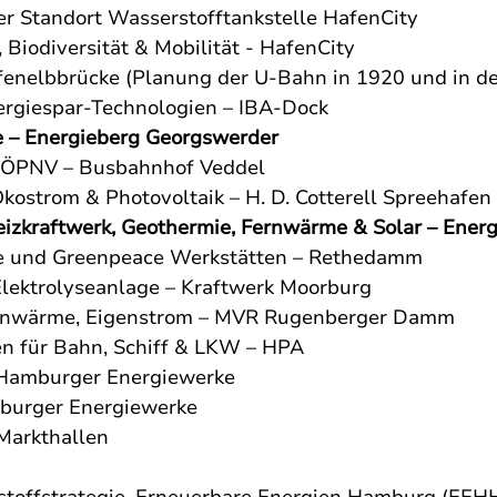
ger Standort Wasserstofftankstelle HafenCity
Biodiversität & Mobilität - HafenCity
fenelbbrücke (Planung der U-Bahn in 1920 und in de
ergiespar-Technologien – IBA-Dock
e – Energieberg Georgswerder
m ÖPNV – Busbahnhof Veddel
 Ökostrom & Photovoltaik – H. D. Cotterell Spreehafen
izkraftwerk, Geothermie, Fernwärme & Solar – Ener
e und Greenpeace Werkstätten – Rethedamm
Elektrolyseanlage – Kraftwerk Moorburg
Fernwärme, Eigenstrom – MVR Rugenberger Damm
en für Bahn, Schiff & LKW – HPA
 Hamburger Energiewerke
mburger Energiewerke
Markthallen