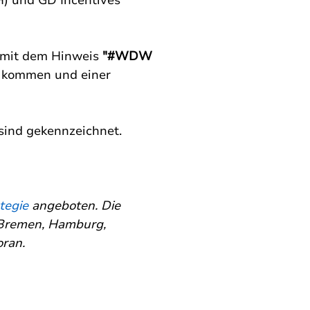
) und GD Incentives 
 mit dem Hinweis 
"#WDW 
e kommen und einer 
 sind gekennzeichnet. 
tegie 
angeboten. Die 
 Bremen, Hamburg, 
ran.