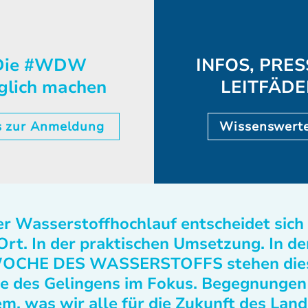
ie #WDW
INFOS, PRES
glich machen
LEITFÄD
s zur Anmeldung
Wissenswert
r Wasserstoffhochlauf entscheidet sich
Ort. In der praktischen Umsetzung. In de
OCHE DES WASSERSTOFFS stehen die
e des Gelingens im Fokus. Begegnungen
m, was wir alle für die Zukunft des Lan