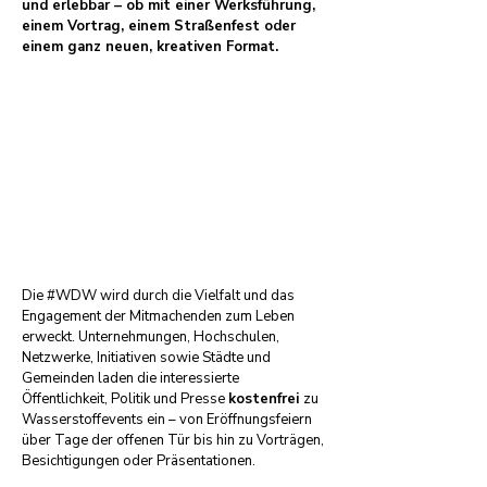
und erlebbar – ob mit einer Werksführung,
einem Vortrag, einem Straßenfest oder
einem ganz neuen, kreativen Format.
Klick hier für die Anmeldung
zur #WDW! (zur Zeit nicht
aktiv)
Die #WDW wird durch die Vielfalt und das
Engagement der Mitmachenden zum Leben
erweckt. Unternehmungen, Hochschulen,
Netzwerke, Initiativen sowie Städte und
Gemeinden laden die interessierte
Öffentlichkeit, Politik und Presse
kostenfrei
zu
Wasserstoffevents ein – von Eröffnungsfeiern
über Tage der offenen Tür bis hin zu Vorträgen,
Besichtigungen oder Präsentationen.