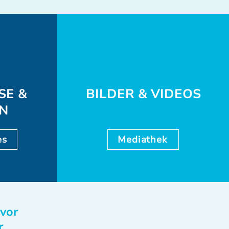
SE &
BILDER & VIDEOS
EN
es
Mediathek
 vor
r