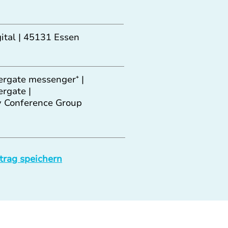
gital | 45131 Essen
ergate messenger⁺ |
ergate |
v Conference Group
trag speichern