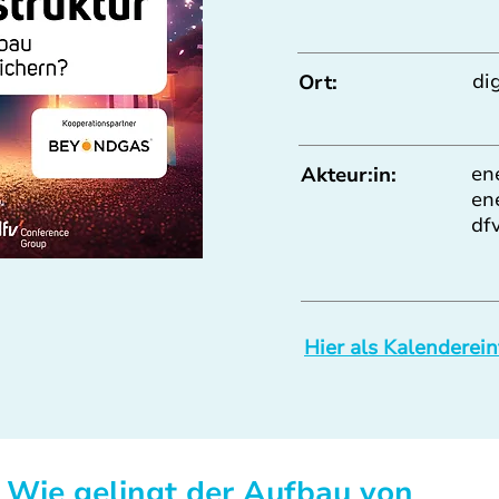
di
Ort:
en
Akteur:in:
en
df
Hier als Kalenderein
: Wie gelingt der Aufbau von 