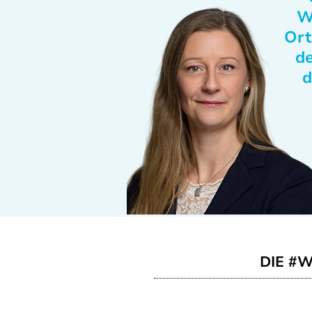
W
Ort
de
d
DIE #