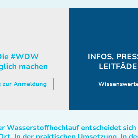
ie #WDW
INFOS, PRES
glich machen
LEITFÄD
s zur Anmeldung
Wissenswert
r Wasserstoffhochlauf entscheidet sich
Ort. In der praktischen Umsetzung. In de