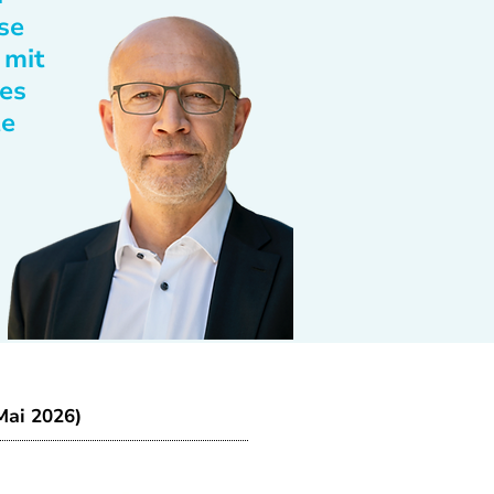
se
 mit
des
te
Mai 2026)