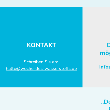
KONTAKT
D
mö
Schreiben Sie an:
Info
hallo@woche-des-wasserstoffs.de
„De