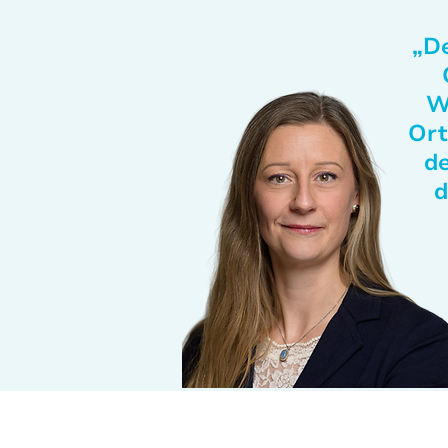
„De
W
Ort
de
d