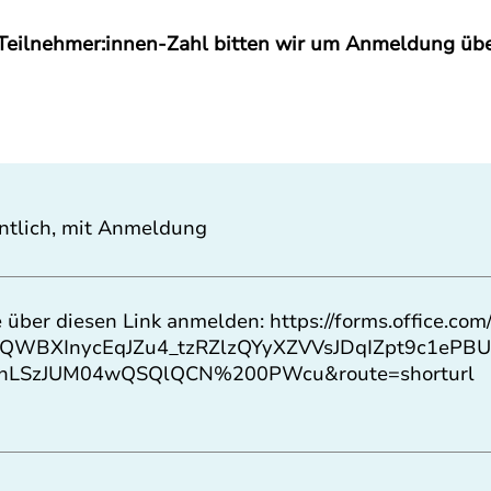
Teilnehmer:innen-Zahl bitten wir um Anmeldung übe
ntlich, mit Anmeldung
e über diesen Link anmelden:
https://forms.office.co
XQWBXInycEqJZu4_tzRZlzQYyXZVVsJDqIZpt9c1eP
hLSzJUM04wQSQlQCN%200PWcu&route=shorturl