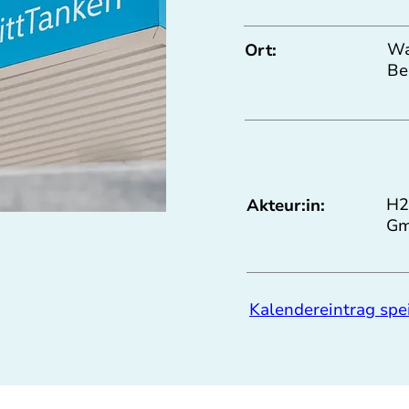
Wa
Ort:
Be
H2
Akteur:in:
Gm
Kalendereintrag spe