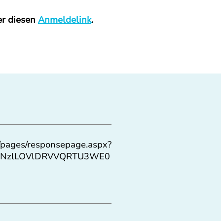
r diesen 
Anmeldelink
.  
m/pages/responsepage.aspx?
BUNzlLOVlDRVVQRTU3WE0