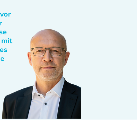
 vor
r
se
 mit
des
te