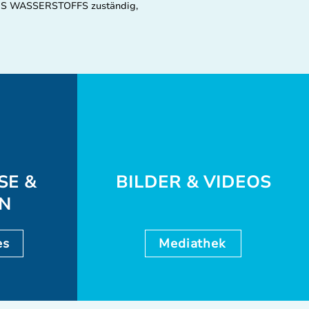
E DES WASSERSTOFFS zuständig,
SE &
BILDER & VIDEOS
EN
es
Mediathek