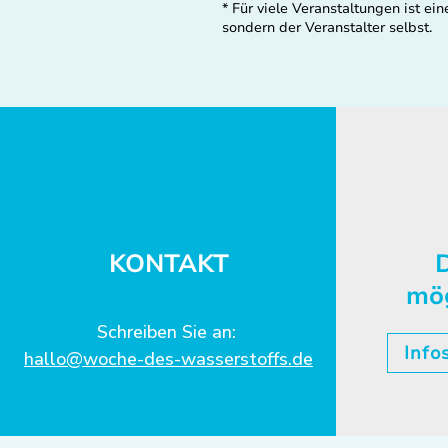
* Für viele Veranstaltungen ist 
sondern der Veranstalter selbst.
KONTAKT
D
mö
Schreiben Sie an:
Info
hallo@woche-des-wasserstoffs.de