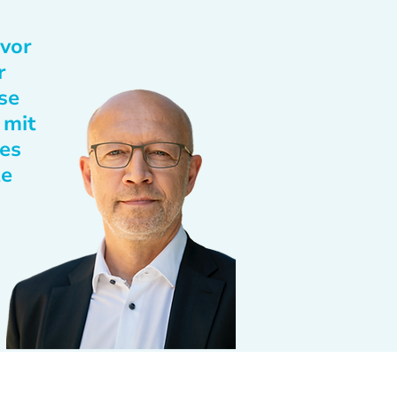
 vor
r
se
 mit
des
te