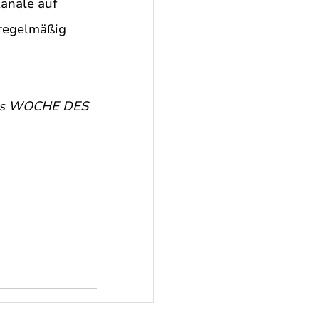
anäle auf 
regelmäßig 
 das WOCHE DES 