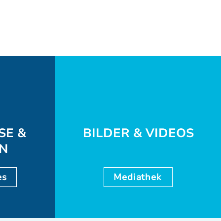
SE &
BILDER & VIDEOS
EN
es
Mediathek