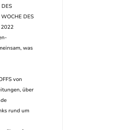
 DES 
ie WOCHE DES 
 2022 
en-
meinsam, was 
OFFS von 
itungen, über 
nde 
nks rund um 