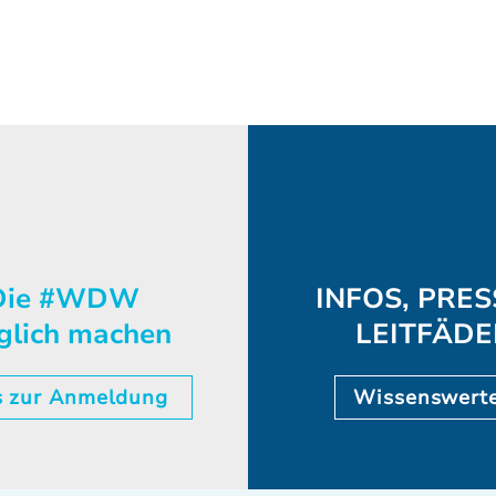
ie #WDW
INFOS, PRES
glich machen
LEITFÄD
s zur Anmeldung
Wissenswert