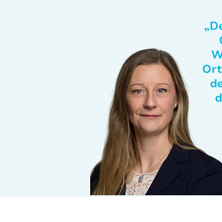
„De
W
Ort
de
d