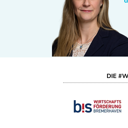
d
DIE #