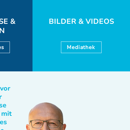
SE &
BILDER & VIDEOS
EN
es
Mediathek
 vor
r
se
 mit
des