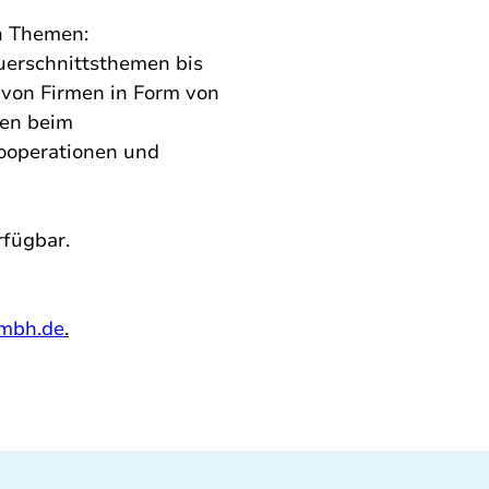
n Themen: 
uerschnittsthemen bis 
 von Firmen in Form von 
gen beim 
ooperationen und 
fügbar. 
mbh.de
.