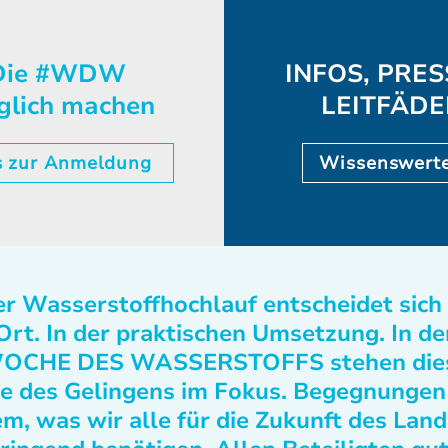
ie #WDW
INFOS, PRES
glich machen
LEITFÄD
s zur Anmeldung
Wissenswert
r Wasserstoffhochlauf entscheidet sich
Ort. In der praktischen Umsetzung. In de
OCHE DES WASSERSTOFFS stehen die
e des Gelingens im Fokus. Begegnungen
m, was wir alle für die Zukunft des Lan