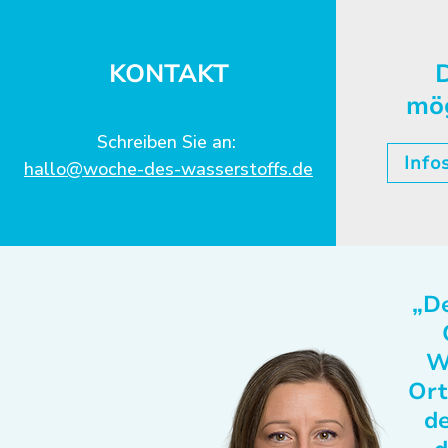
KONTAKT
D
mö
Schreiben Sie an:
Info
hallo@woche-des-wasserstoffs.de
„De
W
Ort
de