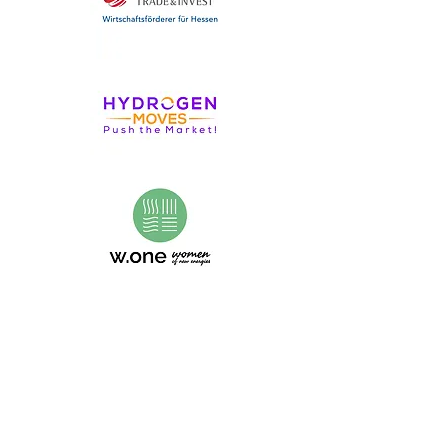
DIE #WDW-
MEDIENPARTNER:INNEN
2026
(Stand: 18. Mai 2026)