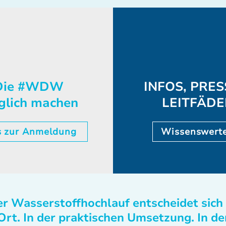
ie #WDW
INFOS, PRES
glich machen
LEITFÄD
s zur Anmeldung
Wissenswert
r Wasserstoffhochlauf entscheidet sich
Ort. In der praktischen Umsetzung. In de