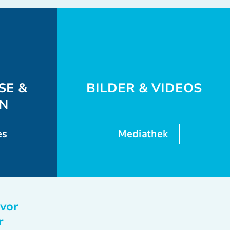
SE &
BILDER & VIDEOS
EN
es
Mediathek
 vor
r