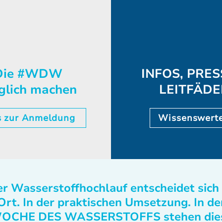
ie #WDW
INFOS, PRES
glich machen
LEITFÄD
s zur Anmeldung
Wissenswert
r Wasserstoffhochlauf entscheidet sich
Ort. In der praktischen Umsetzung. In de
OCHE DES WASSERSTOFFS stehen die