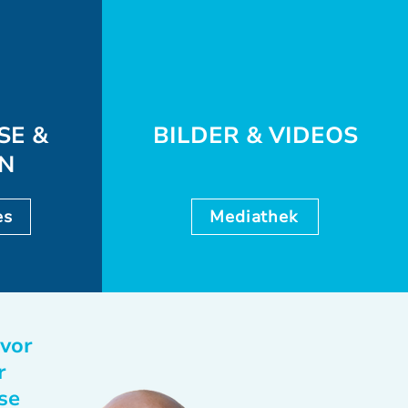
SE &
BILDER & VIDEOS
EN
es
Mediathek
 vor
r
se