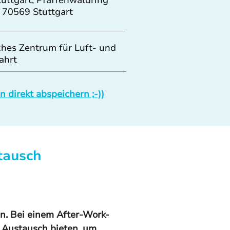
uttgart, Pfaffenwaldring
 70569 Stuttgart
hes Zentrum für Luft- und
ahrt
 direkt abspeichern ;-))
tausch
en. Bei einem After-Work-
 Austausch bieten, um 