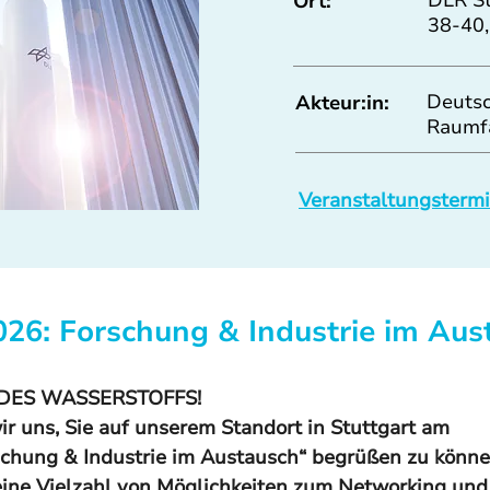
DLR St
Ort:
38-40,
Deutsc
Akteur:in:
Raumf
Veranstaltungstermin
26: Forschung & Industrie im Aus
 DES WASSERSTOFFS!
r uns, Sie auf unserem Standort in Stuttgart am 
chung & Industrie im Austausch“ begrüßen zu könn
eine Vielzahl von Möglichkeiten zum Networking und