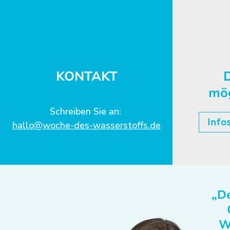
KONTAKT
D
mö
Schreiben Sie an:
Info
hallo@woche-des-wasserstoffs.de
„De
W