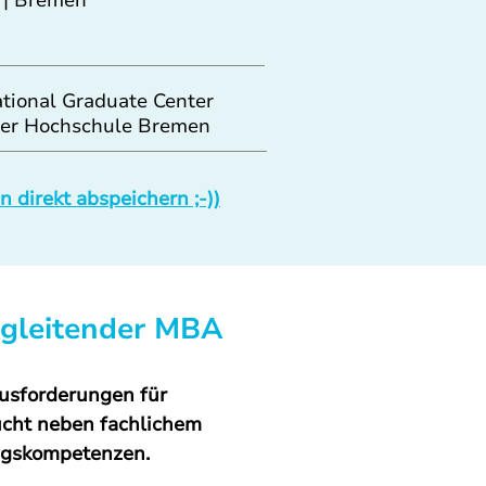
l | Bremen
ational Graduate Center
der Hochschule Bremen
 direkt abspeichern ;-))
egleitender MBA
usforderungen für 
cht neben fachlichem 
ungskompetenzen.