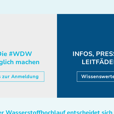
ie #WDW
INFOS, PRES
glich machen
LEITFÄD
s zur Anmeldung
Wissenswert
r Wasserstoffhochlauf entscheidet sich