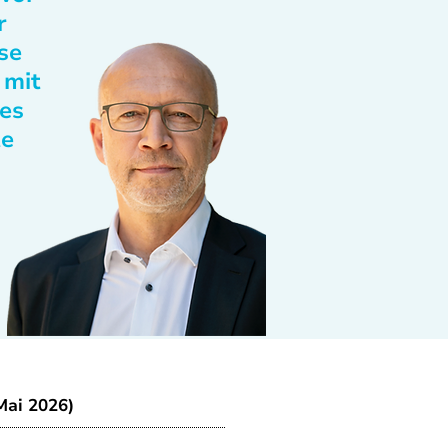
r
se
 mit
des
te
Mai 2026)