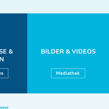
SE &
BILDER & VIDEOS
EN
es
Mediathek
 vor