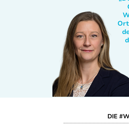
W
Ort
de
d
DIE #