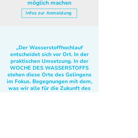
möglich machen
Infos zur Anmeldung
„Der Wasserstoffhochlauf
entscheidet sich vor Ort. In der
praktischen Umsetzung. In der
WOCHE DES WASSERSTOFFS
stehen diese Orte des Gelingens
im Fokus. Begegnungen mit dem,
was wir alle für die Zukunft des
Landes dringend benötigen.
Allen Beteiligten gute Gespräche
und wertvolle Einblicke!“
Silke Frank, Präsidentin & Andreas
Kuhlmann, Vorstandsvorsitzender des
DWV