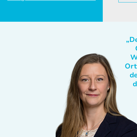
„De
W
Ort
de
d