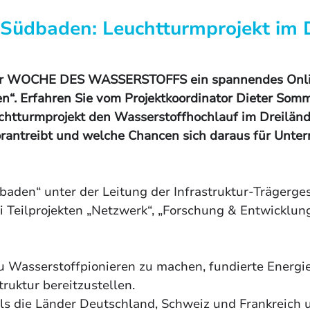
Südbaden: Leuchtturmprojekt im D
der WOCHE DES WASSERSTOFFS ein spannendes Onli
n“. Erfahren Sie vom Projektkoordinator Dieter Somm
chtturmprojekt den Wasserstoffhochlauf im Dreilän
rantreibt und welche Chancen sich daraus für Unt
baden“ unter der Leitung der Infrastruktur-Trägerge
rei Teilprojekten „Netzwerk“, „Forschung & Entwicklung
zu Wasserstoffpionieren zu machen, fundierte Energi
ruktur bereitzustellen.
als die Länder Deutschland, Schweiz und Frankreic