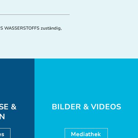
E DES WASSERSTOFFS zuständig,
SE &
BILDER & VIDEOS
EN
es
Mediathek