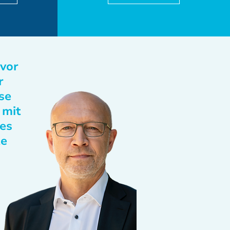
 vor
r
se
 mit
des
te