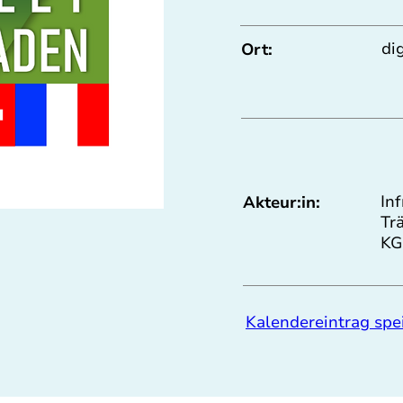
di
Ort:
Inf
Akteur:in:
Tr
KG
Kalendereintrag spe