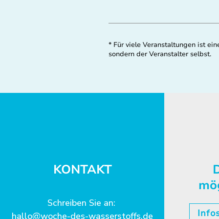
* Für viele Veranstaltungen ist 
sondern der Veranstalter selbst.
KONTAKT
D
mö
Schreiben Sie an:
Info
hallo@woche-des-wasserstoffs.de