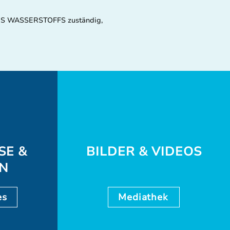
E DES WASSERSTOFFS zuständig,
SE &
BILDER & VIDEOS
EN
es
Mediathek