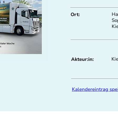
Ha
Ort:
So
Ki
Ki
Akteur:in:
Kalendereintrag spe