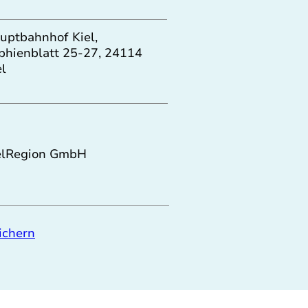
uptbahnhof Kiel,
phienblatt 25-27, 24114
el
elRegion GmbH
ichern