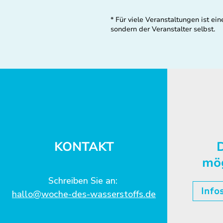
* Für viele Veranstaltungen ist 
sondern der Veranstalter selbst.
KONTAKT
D
mö
Schreiben Sie an:
Info
hallo@woche-des-wasserstoffs.de