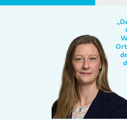
„De
W
Ort
de
d