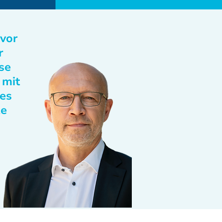
 vor
r
se
 mit
des
te