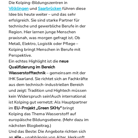
Die Kolping-Bildungszentren in 
Völklingen
 und 
Saarbrücken
 führen diese 
Idee bis heute weiter – und das sehr 
erfolgreich. Sie sind starke Partner für 
technische und gewerbliche Berufe in der 
Region. Hier lernen junge Menschen 
praxisnah, was morgen gefragt ist. Ob 
Metall, Elektro, Logistik oder Pflege – 
Kolping bringt Menschen in Berufe mit 
Perspektive.
Ein echtes Highlight ist die 
neue 
Qualifizierung im Bereich 
Wasserstofftechnik
 – gemeinsam mit der 
IHK Saarland. Sie richtet sich an Fachkräfte 
aus dem technisch-industriellen Bereich 
und zeigt: Tradition und Hightech müssen 
kein Widerspruch sein!Auch international 
ist Kolping gut vernetzt: Als Hauptpartner 
im 
EU-Projekt „Green SKHy“
 bringt 
Kolping das Thema Wasserstoff auf 
europäische Bildungsebene. (Mehr dazu im 
nächsten Blogbeitrag.)
Und das Beste: Die Angebote richten sich 
an 
alle
 – unabhängig von Alter, Herkunft 