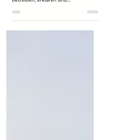
Wasserstoff braucht Infrastruktur –
aber auch Menschen, die sie planen,
betreiben, erklären und
weiterentwickeln. Genau an dieser
Schnittstelle zwischen Technologie,
Bildung und regionalem Wandel
setzt die Lernallianz H₂HUB in
Sachsen-Anhalt an. Denn für den
Wasserstoffhochlauf braucht es
nicht nur Investitionen, sondern auch
Fachkräfte, praxisnahes Wissen und
Angebote, die neue Technologien
verständlich erklären. Die Lernallianz
bringt dafür Wissenschaft,
Wirtschaft und Gese