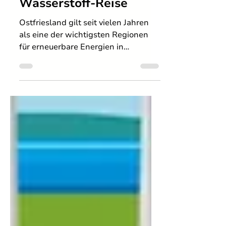
Zukunft wird: H2-
Ostfriesland und der
Anfang einer
Wasserstoff-Reise
Ostfriesland gilt seit vielen Jahren
als eine der wichtigsten Regionen
für erneuerbare Energien in
Deutschland. Windenergieanlagen,
umgangssprachlich Windräder
genannt, gehören hier längst zum
Landschaftsbild. Was für
Besucherinnen und Besucher
manchmal ungewöhnlich aussieht,
ist für viele Menschen vor Ort Teil
des Alltags.