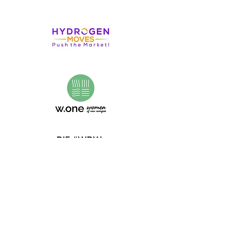
DIE #WDW-
MEDIENPARTNER:INNEN
2026
(Stand: 18. Mai 2026)