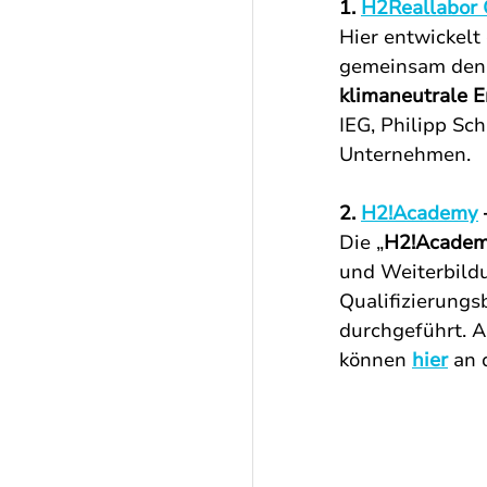
1. 
H2Reallabor 
Hier entwickelt
gemeinsam den P
klimaneutrale 
IEG, Philipp Sch
Unternehmen.
2. 
H2!Academy
Die „
H2!Acade
und Weiterbild
Qualifizierungs
durchgeführt. A
können 
hier
 an