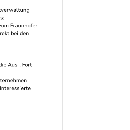
dtverwaltung 
s: 
r vom Fraunhofer 
rekt bei den 
die Aus-, Fort- 
nternehmen 
nteressierte 