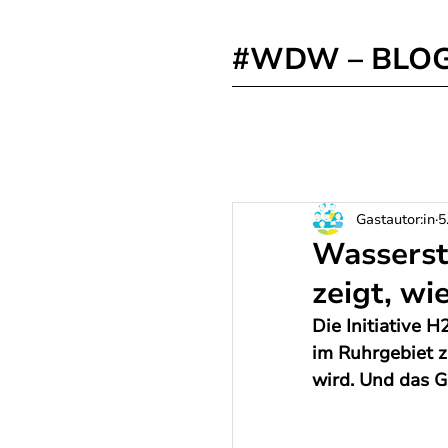
#WDW – BLO
Gastautor:in
5
Wasserst
zeigt, wi
Die Initiative
im Ruhrgebiet z
wird. Und das Ga