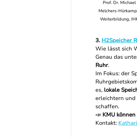
Prof. Dr. Michae
Melchers-Hürkamp (
Weiterbildung, IHK
3. 
H2Speicher R
Wie lässt sich 
Genau das unte
Ruhr
.
Im Fokus: der S
Ruhrgebietskomm
es, 
lokale Spei
erleichtern und
schaffen.
📣 
KMU können a
Kontakt: 
Kathar