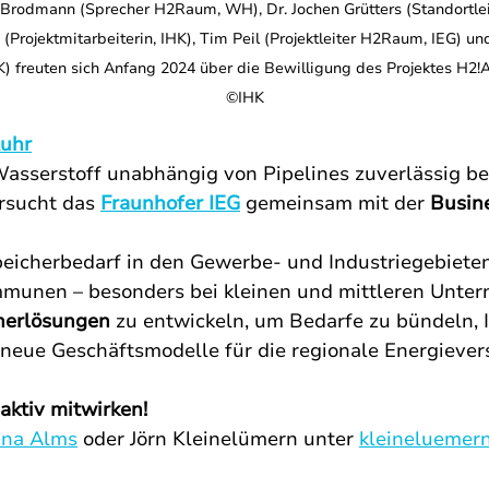
l Brodmann (Sprecher H2Raum, WH), Dr. Jochen Grütters (Standortleite
Projektmitarbeiterin, IHK), Tim Peil (Projektleiter H2Raum, IEG) und
) freuten sich Anfang 2024 über die Bewilligung des Projektes H2!Acad
©IHK
uhr
Wasserstoff unabhängig von Pipelines zuverlässig ber
rsucht das 
Fraunhofer IEG
 gemeinsam mit der 
Busin
peicherbedarf in den Gewerbe- und Industriegebieten
unen – besonders bei kleinen und mittleren Untern
cherlösungen
 zu entwickeln, um Bedarfe zu bündeln, I
 neue Geschäftsmodelle für die regionale Energiever
ktiv mitwirken!
ina Alms
 oder Jörn Kleinelümern unter 
kleineluemer