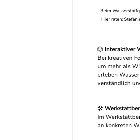
Beim Wasserstoffqu
Hier raten: Stefa
🎲
 Interaktiver
Bei kreativen F
um mehr als Wis
erleben Wassers
verständlich un
🛠
 Werkstattbe
Im Werkstattbe
an konkreten Wa