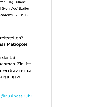
r, IHK), Juliane 
 Sven Wolf (Leiter 
emy. (v. l. n. r.) 
eitstellen? 
ess Metropole 
 der 53 
ehmen. Ziel ist 
nvestitionen zu 
sorgung zu 
n@business.ruhr