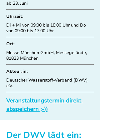
ab 23. Juni
Uhrzeit:
Di + Mi von 09:00 bis 18:00 Uhr und Do
von 09:00 bis 17:00 Uhr
Ort:
Messe München GmbH, Messegelände,
81823 München
Akteur:in:
Deutscher Wasserstoff-Verband (DWV)
e.V.
Veranstaltungstermin direkt 
abspeichern ;-))
Der DWV lädt ein: 