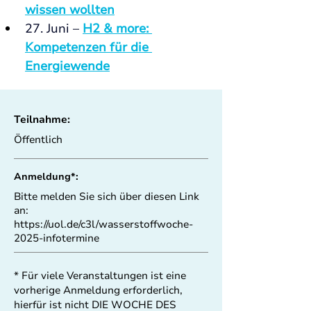
wissen wollten
27. Juni – 
H2 & more: 
Kompetenzen für die 
Energiewende
Teilnahme:
Öffentlich
Anmeldung*:
Bitte melden Sie sich über diesen Link
an:
https://uol.de/c3l/wasserstoffwoche-
2025-infotermine
* Für viele Veranstaltungen ist eine
vorherige Anmeldung erforderlich,
hierfür ist nicht DIE WOCHE DES