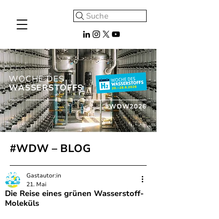
Suche
WOCHE DES
WASSERSTOFFS
#WDW2026
#WDW – BLOG
Gastautor:in
21. Mai
Die Reise eines grünen Wasserstoff-
Moleküls