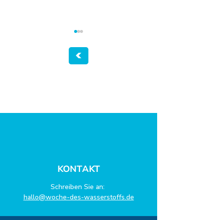
Vom Prüfstand in die
ZBT – Wo
Energiewende
Wasserstoff
alltagstauglich 
KONTAKT
Schreiben Sie an:
hallo@woche-des-wasserstoffs.de