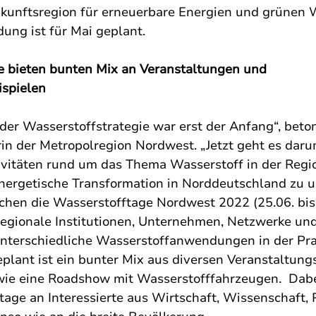
unftsregion für erneuerbare Energien und grünen W
dung ist für Mai geplant.
e bieten bunten Mix an Veranstaltungen und 
spielen 
der Wasserstoffstrategie war erst der Anfang“, betont
in der Metropolregion Nordwest. „Jetzt geht es darum
tivitäten rund um das Thema Wasserstoff in der Regi
nergetische Transformation in Norddeutschland zu un
en die Wasserstofftage Nordwest 2022 (25.06. bis 
egionale Institutionen, Unternehmen, Netzwerke un
nterschiedliche Wasserstoffanwendungen in der Pra
eplant ist ein bunter Mix aus diversen Veranstaltung
ie eine Roadshow mit Wasserstofffahrzeugen.  Dabei
age an Interessierte aus Wirtschaft, Wissenschaft, P