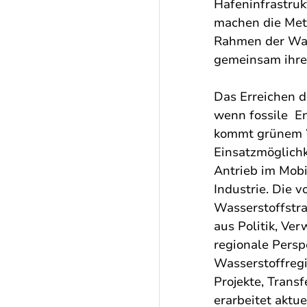
Hafeninfrastruk
machen die Met
Rahmen der Wass
gemeinsam ihre
Das Erreichen de
wenn fossile  E
kommt grünem Wa
Einsatzmöglichk
Antrieb im Mobi
Industrie. Die 
Wasserstoffstr
aus Politik, Ve
regionale Pers
Wasserstoffregio
Projekte, Trans
erarbeitet aktu