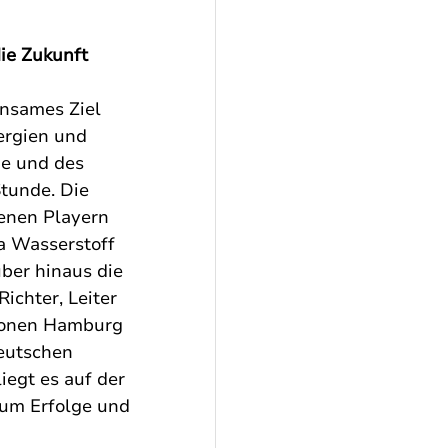
ie Zukunft
nsames Ziel 
ergien und 
e und des 
tunde. Die 
enen Playern 
a Wasserstoff 
über hinaus die 
chter, Leiter 
gionen Hamburg 
eutschen 
iegt es auf der 
 um Erfolge und 