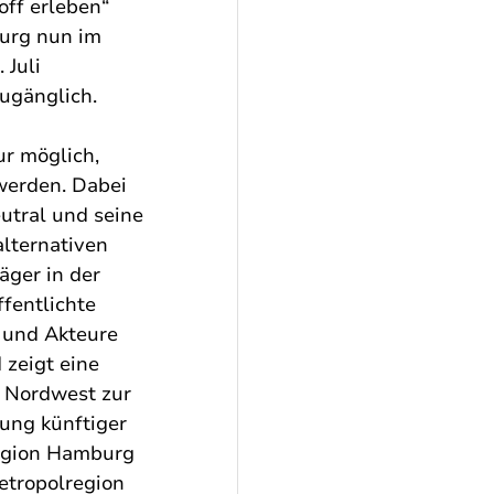
ff erleben“ 
urg nun im 
Juli 
ugänglich. 
ur möglich, 
werden. Dabei 
utral und seine 
lternativen 
äger in der 
fentlichte 
 und Akteure 
 zeigt eine 
 Nordwest zur 
rung künftiger 
region Hamburg 
etropolregion 