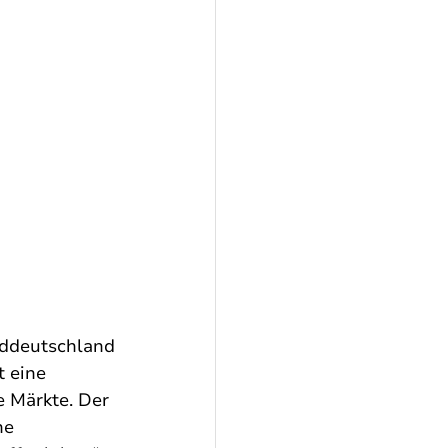
rddeutschland 
t eine 
e Märkte. Der 
ne 