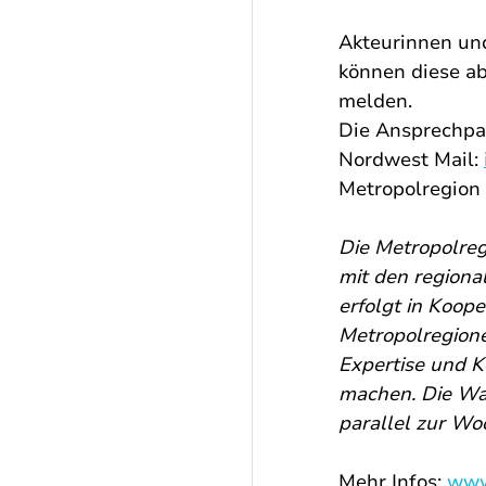
Akteurinnen und
können diese ab
melden. 
Die Ansprechpar
Nordwest Mail: 
Metropolregion
Die Metropolre
mit den regiona
erfolgt in Koop
Metropolregione
Expertise und K
machen. Die Wa
parallel zur Wo
Mehr Infos: 
www