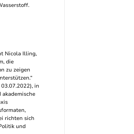
asserstoff. 
 Nicola Illing, 
, die 
on zu zeigen 
terstützen.“ 
03.07.2022), in 
d akademische 
xis 
sformaten, 
 richten sich 
olitik und  