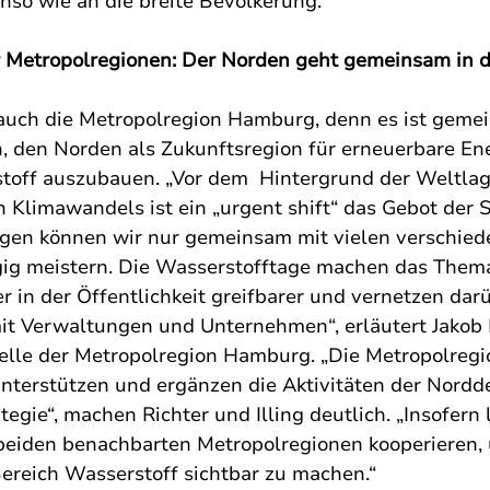
so wie an die breite Bevölkerung. 
r Metropolregionen: Der Norden geht gemeinsam in d
 auch die Metropolregion Hamburg, denn es ist gemei
, den Norden als Zukunftsregion für erneuerbare En
toff auszubauen. „Vor dem  Hintergrund der Weltlag
n Klimawandels ist ein „urgent shift“ das Gebot der S
gen können wir nur gemeinsam mit vielen verschied
gig meistern. Die Wasserstofftage machen das Them
r in der Öffentlichkeit greifbarer und vernetzen dar
t Verwaltungen und Unternehmen“, erläutert Jakob Ri
telle der Metropolregion Hamburg. „Die Metropolre
nterstützen und ergänzen die Aktivitäten der Nordd
egie“, machen Richter und Illing deutlich. „Insofern l
beiden benachbarten Metropolregionen kooperieren,
Bereich Wasserstoff sichtbar zu machen.“ 