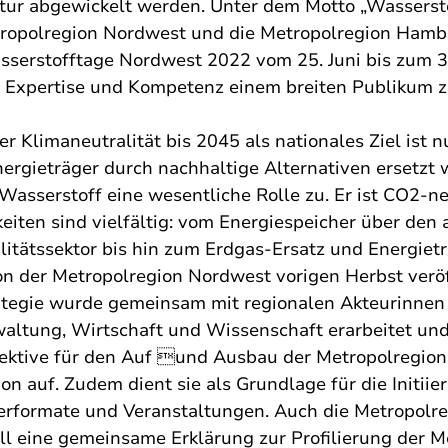
tur abgewickelt werden. Unter dem Motto „Wassersto
ropolregion Nordwest und die Metropolregion Hamb
erstofftage Nordwest 2022 vom 25. Juni bis zum 3. 
 Expertise und Kompetenz einem breiten Publikum z
r Klimaneutralität bis 2045 als nationales Ziel ist n
nergieträger durch nachhaltige Alternativen ersetzt 
sserstoff eine wesentliche Rolle zu. Er ist CO2-ne
eiten sind vielfältig: vom Energiespeicher über den a
litätssektor bis hin zum Erdgas-Ersatz und Energietr
von der Metropolregion Nordwest vorigen Herbst veröf
ategie wurde gemeinsam mit regionalen Akteurinnen
rwaltung, Wirtschaft und Wissenschaft erarbeitet und
pektive für den Auf und Ausbau der Metropolregion
n auf. Zudem dient sie als Grundlage für die Initiie
ferformate und Veranstaltungen. Auch die Metropol
ell eine gemeinsame Erklärung zur Profilierung der M