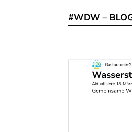
#WDW – BLO
Gastautor:in
2
Wasserst
Aktualisiert:
18. Mär
Gemeinsame Was