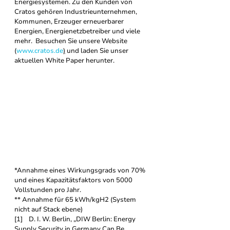
Energiesystemen. Zu den Kunden von 
Cratos gehören Industrieunternehmen, 
Kommunen, Erzeuger erneuerbarer 
Energien, Energienetzbetreiber und viele 
mehr.  Besuchen Sie unsere Website 
(
www.cratos.de
)
 und laden Sie unser 
aktuellen White Paper herunter. 
*Annahme eines Wirkungsgrads von 70% 
und eines Kapazitätsfaktors von 5000 
Vollstunden pro Jahr. 
** Annahme für 65 kWh/kgH2 (System 
nicht auf Stack ebene)
[1]    D. I. W. Berlin, „DIW Berlin: Energy 
Supply Security in Germany Can Be 