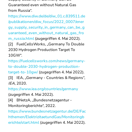
Guaranteed even without Natural Gas 
from Russia“. 
https://www.diw.de/de/diw_01.c.839511.de
/publikationen/diw_focus/2022_0007/ener
gy_supply_security_in_germany_can_be_g
uaranteed_even_without_natural_gas_fro
m_russia.html
 (zugegriffen 4. Mai 2022).
[2]    FuelCellsWorks, „Germany To Double 
2030 Hydrogen Production Target To 
10GW“. 
https://fuelcellsworks.com/news/germany-
to-double-2030-hydrogen-production-
target-to-10gw/
 (zugegriffen 4. Mai 2022).
[3]    IEA, „Germany - Countries & Regions“, 
IEA
, 2020. 
https://www.iea.org/countries/germany
(zugegriffen 4. Mai 2022).
[4]    BNetzA, „Bundesnetzagentur - 
Monitoringberichte“, 2022. 
https://www.bundesnetzagentur.de/DE/Fac
hthemen/ElektrizitaetundGas/Monitoringb
erichte/start.html
 (zugegriffen 4. Mai 2022).