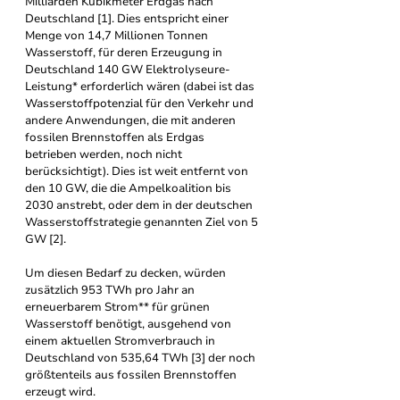
Milliarden Kubikmeter Erdgas nach 
Deutschland [1]. Dies entspricht einer 
Menge von 14,7 Millionen Tonnen 
Wasserstoff, für deren Erzeugung in 
Deutschland 140 GW Elektrolyseure- 
Leistung* erforderlich wären (dabei ist das 
Wasserstoffpotenzial für den Verkehr und 
andere Anwendungen, die mit anderen 
fossilen Brennstoffen als Erdgas 
betrieben werden, noch nicht 
berücksichtigt). Dies ist weit entfernt von 
den 10 GW, die die Ampelkoalition bis 
2030 anstrebt, oder dem in der deutschen 
Wasserstoffstrategie genannten Ziel von 5 
GW [2].
Um diesen Bedarf zu decken, würden 
zusätzlich 953 TWh pro Jahr an 
erneuerbarem Strom** für grünen 
Wasserstoff benötigt, ausgehend von 
einem aktuellen Stromverbrauch in 
Deutschland von 535,64 TWh [3] der noch 
größtenteils aus fossilen Brennstoffen 
erzeugt wird.