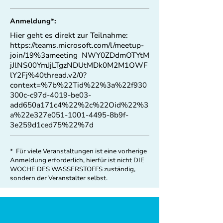
Anmeldung*:
Hier geht es direkt zur Teilnahme:
https://teams.microsoft.com/l/meetup-
join/19%3ameeting_NWY0ZDdmOTYtM
jJlNS00YmJjLTgzNDUtMDk0M2M1OWF
lY2Fj%40thread.v2/0?
context=%7b%22Tid%22%3a%22f930
300c-c97d-4019-be03-
add650a171c4%22%2c%22Oid%22%3
a%22e327e051-1001-4495-8b9f-
3e259d1ced75%22%7d
* Für viele Veranstaltungen ist eine vorherige
Anmeldung erforderlich, hierfür ist nicht DIE
WOCHE DES WASSERSTOFFS zuständig,
sondern der Veranstalter selbst.