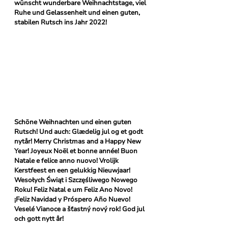
wünscht wunderbare Weihnachtstage, viel 
Ruhe und Gelassenheit und einen guten, 
stabilen Rutsch ins Jahr 2022!
Schöne Weihnachten und einen guten 
Rutsch! Und auch: Glædelig jul og et godt 
nytår! Merry Christmas and a Happy New 
Year! Joyeux Noël et bonne année! Buon 
Natale e felice anno nuovo! Vrolijk 
Kerstfeest en een gelukkig Nieuwjaar! 
Wesołych Świąt i Szczęśliwego Nowego 
Roku! Feliz Natal e um Feliz Ano Novo! 
¡Feliz Navidad y Próspero Año Nuevo! 
Veselé Vianoce a šťastný nový rok! God jul 
och gott nytt år! 