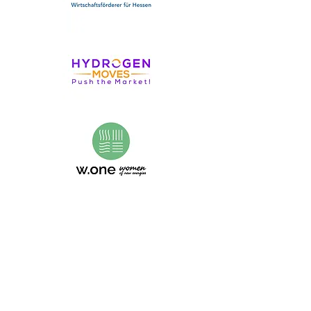
DIE #WDW-
MEDIENPARTNER:INNEN
2026
(Stand: 18. Mai 2026)