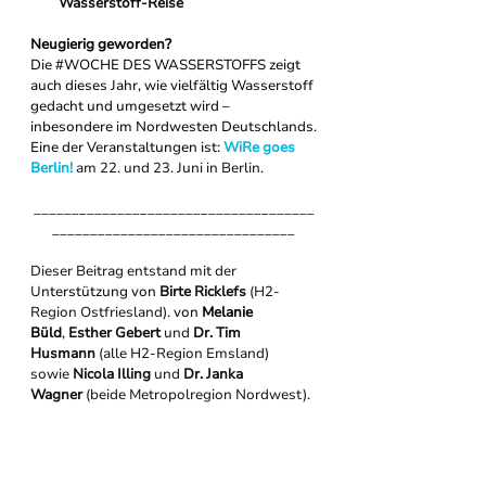
Wasserstoff-Reise
Neugierig geworden?
Die 
#WOCHE
 DES WASSERSTOFFS zeigt 
auch dieses Jahr, wie vielfältig Wasserstoff 
gedacht und umgesetzt wird – 
inbesondere im Nordwesten Deutschlands.
Eine der Veranstaltungen ist: 
WiRe goes 
Berlin!
am 22. und 23. Juni in Berlin.
_____________________________________
________________________________
Dieser Beitrag entstand mit der 
U
nterstützung von 
Birte Ricklefs
 (H2-
Region Ostfriesland).
 von 
Melanie 
Büld
,
Esther Gebert
 und 
Dr. Tim 
Husmann
(alle H2-Region Emsland) 
sowie
Nicola Illing
 und 
Dr. Janka 
Wagner
(beide Metropolregion Nordwest).