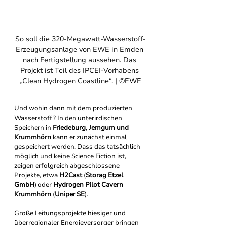
So soll die 320-Megawatt-Wasserstoff-
Erzeugungsanlage von EWE in Emden 
nach Fertigstellung aussehen. Das 
Projekt ist Teil des IPCEI-Vorhabens 
„Clean Hydrogen Coastline“.
 | ©EWE
Und wohin dann mit dem produzierten 
Wasserstoff? In den unterirdischen 
Speichern in 
Friedeburg, Jemgum und 
Krummhörn
 kann er zunächst einmal 
gespeichert werden. Dass das tatsächlich 
möglich und keine Science Fiction ist, 
zeigen erfolgreich abgeschlossene 
Projekte, etwa 
H2Cast
 (
Storag Etzel 
GmbH
) oder 
Hydrogen Pilot Cavern 
Krummhörn
 (
Uniper SE
).
Große Leitungsprojekte hiesiger und 
überregionaler Energieversorger bringen 