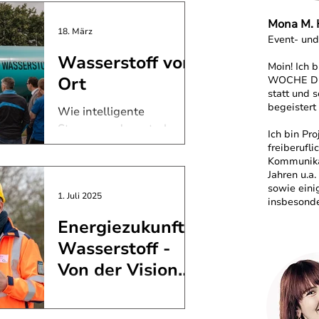
Zukunft.
Mona M. 
18. März
Event- un
Wasserstoff vor
Moin! Ich 
Ort
WOCHE DE
statt und s
begeistert
Wie intelligente
Steuerung dezentrale
Ich bin Pr
Anlagen wirtschaftlich
freiberufl
Kommunikat
macht #WDW2025 - zu
Jahren u.a
Gast bei schrand.energy
sowie eini
Häufig heißt es:
1. Juli 2025
insbesonde
Wasserstoff sei zu teuer,
Energiezukunft
nicht ausreichend
Wasserstoff -
verfügbar und die
Technologie noch nicht
Von der Vision
weit genug. Doch das gilt
zur Realität
ONTRAS Gastransport
nicht immer.
GmbH nimmt erste
Beeindruckender Blick