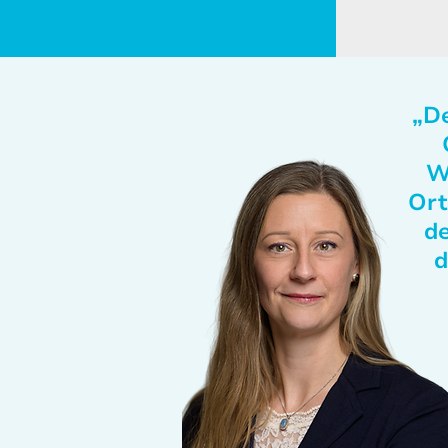
„De
W
Ort
de
d