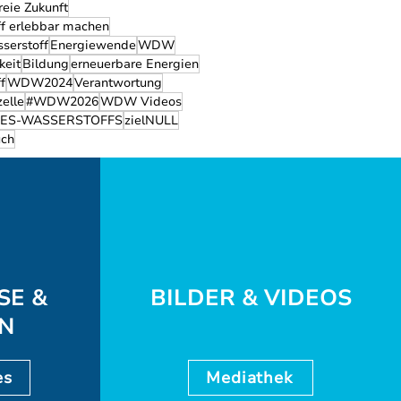
reie Zukunft
f erlebbar machen
serstoff
Energiewende
WDW
keit
Bildung
erneuerbare Energien
f
WDW2024
Verantwortung
zelle
#WDW2026
WDW Videos
ES-WASSERSTOFFS
zielNULL
ch
SE &
BILDER & VIDEOS
EN
es
Mediathek