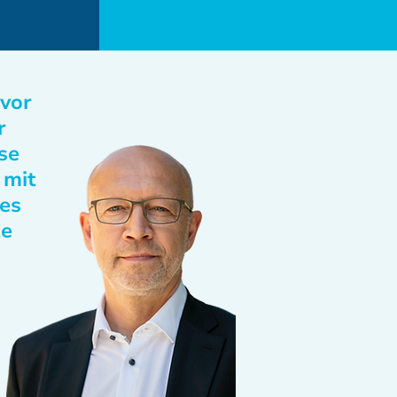
 vor
r
se
 mit
des
te