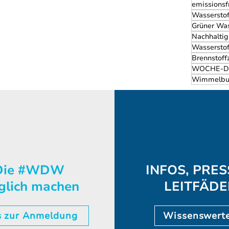
emissionsf
Wasserstof
Grüner Was
Nachhaltig
Wasserstof
Brennstoff
WOCHE-D
Wimmelbu
ie #WDW
INFOS, PRES
glich machen
LEITFÄD
s zur Anmeldung
Wissenswert