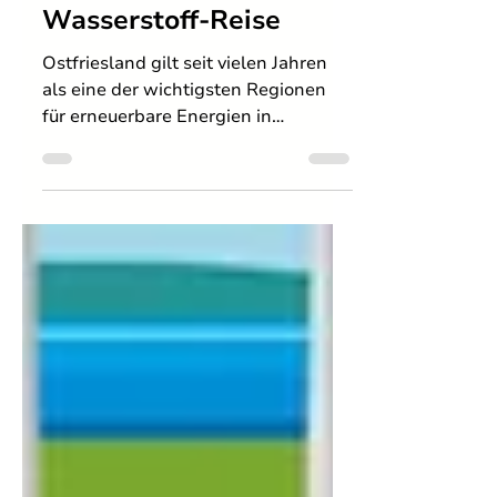
Wo der Wind zur
Zukunft wird: H2-
Ostfriesland und der
Anfang einer
Wasserstoff-Reise
Ostfriesland gilt seit vielen Jahren
als eine der wichtigsten Regionen
für erneuerbare Energien in
Deutschland. Windenergieanlagen,
umgangssprachlich Windräder
genannt, gehören hier längst zum
Landschaftsbild. Was für
Besucherinnen und Besucher
manchmal ungewöhnlich aussieht,
ist für viele Menschen vor Ort Teil
des Alltags.