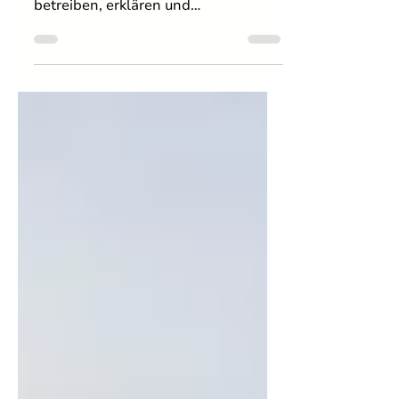
Wasserstoff braucht Infrastruktur –
aber auch Menschen, die sie planen,
betreiben, erklären und
weiterentwickeln. Genau an dieser
Schnittstelle zwischen Technologie,
Bildung und regionalem Wandel
setzt die Lernallianz H₂HUB in
Sachsen-Anhalt an. Denn für den
Wasserstoffhochlauf braucht es
nicht nur Investitionen, sondern auch
Fachkräfte, praxisnahes Wissen und
Angebote, die neue Technologien
verständlich erklären. Die Lernallianz
bringt dafür Wissenschaft,
Wirtschaft und Gese