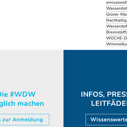
emissionsf
Standorten gehören, um
Wasserstof
Zukunft mitzugestalten.
Grüner Was
Nachhaltig
Wasserstof
Brennstoff
WOCHE-D
Wimmelbu
ie #WDW
INFOS, PRES
glich machen
LEITFÄD
s zur Anmeldung
Wissenswert