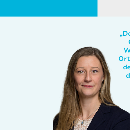
„De
W
Ort
de
d