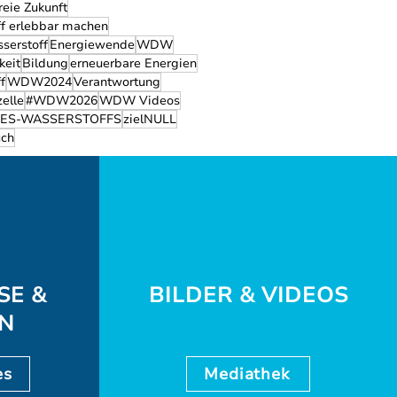
reie Zukunft
f erlebbar machen
serstoff
Energiewende
WDW
keit
Bildung
erneuerbare Energien
f
WDW2024
Verantwortung
zelle
#WDW2026
WDW Videos
ES-WASSERSTOFFS
zielNULL
ch
SE &
BILDER & VIDEOS
EN
es
Mediathek