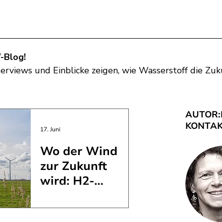
-Blog!
erviews und Einblicke zeigen, wie Wasserstoff die Zuk
AUTOR:
KONTAK
17. Juni
Wo der Wind
zur Zukunft
wird: H2-
Ostfriesland und
Ostfriesland gilt seit
der Anfang
vielen Jahren als eine der