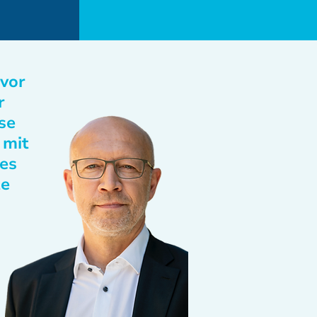
 vor
r
se
 mit
des
te