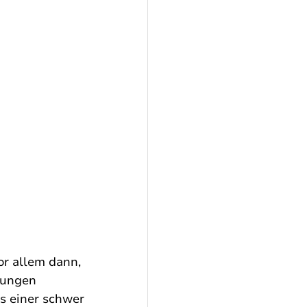
or allem dann, 
gungen 
us einer schwer 