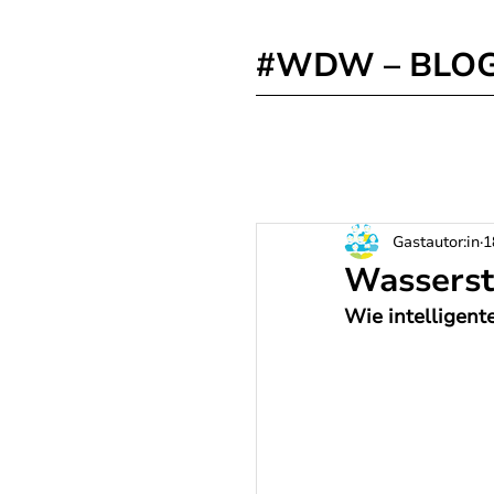
#WDW – BLO
Gastautor:in
1
Wasserst
Wie intelligent