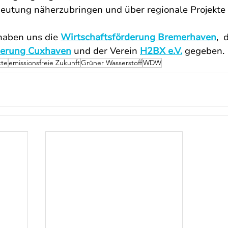
utung näherzubringen und über regionale Projekte 
haben uns die 
Wirtschaftsförderung Bremerhaven
,  
derung Cuxhaven
und der Verein
H2BX e.V.
gegeben.
kte
emissionsfreie Zukunft
Grüner Wasserstoff
WDW