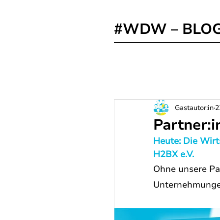
#WDW – BLO
Gastautor:in
2
Partner:
Heute: Die Wir
H2BX e.V.
Ohne unsere Pa
Unternehmungen,