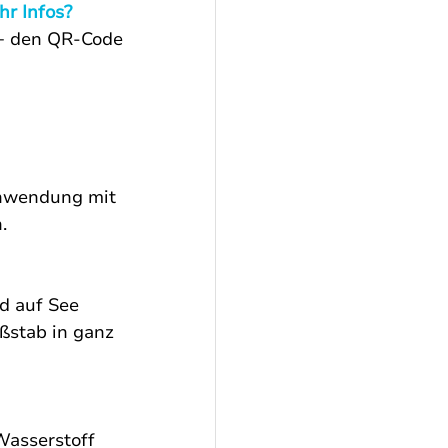
r Infos?
+ den QR-Code
nwendung mit 
.
d auf See 
ßstab in ganz 
Wasserstoff 