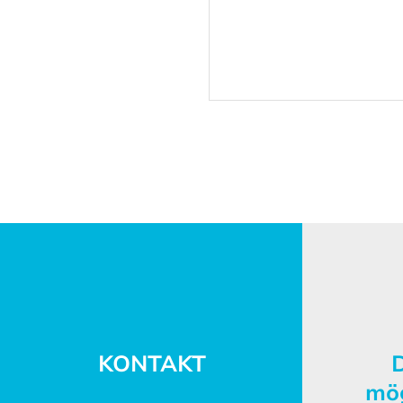
H2HUB in Sachsen-
Anhalt: Wasserstoff
braucht Wissen
KONTAKT
D
mö