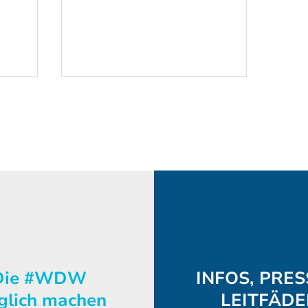
Wo der Wind zur
Zukunft wird: H2-
Ostfriesland und der
Anfang einer
Wasserstoff-Reise
ie #WDW
INFOS, PRES
glich machen
LEITFÄD