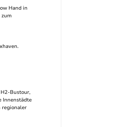
how Hand in 
 zum 
uxhaven.
 H2-Bustour, 
e Innenstädte 
regionaler 