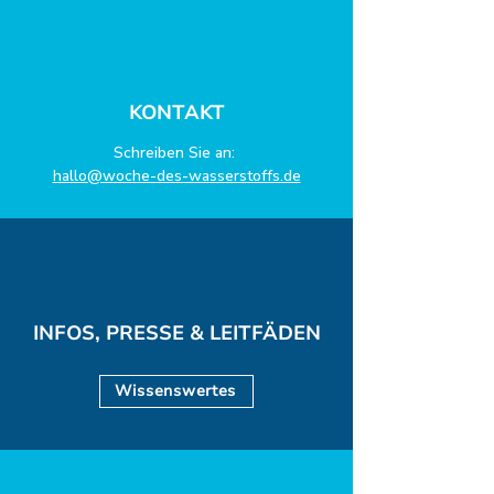
Ostfriesland und der
Standort der Zu
Anfang einer
Wasserstoff-Reise
KONTAKT
Schreiben Sie an:
hallo@woche-des-wasserstoffs.de
INFOS, PRESSE & LEITFÄDEN
Wissenswertes