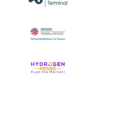
DIE #WDW-