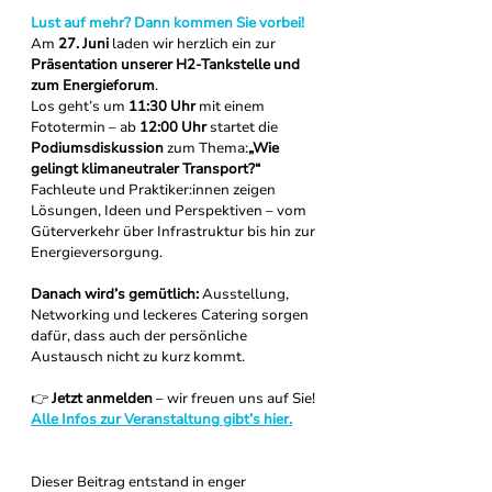
Lust auf mehr? Dann kommen Sie vorbei!
Am 
27. Juni
 laden wir herzlich ein zur 
Präsentation unserer H2-Tankstelle und 
zum Energieforum
. 
Los geht’s um 
11:30 Uhr
 mit einem 
Fototermin – ab 
12:00 Uhr
 startet die 
Podiumsdiskussion
 zum Thema:
„Wie 
gelingt klimaneutraler Transport?“
Fachleute und Praktiker:innen zeigen 
Lösungen, Ideen und Perspektiven – vom 
Güterverkehr über Infrastruktur bis hin zur 
Energieversorgung.
Danach wird’s gemütlich:
 Ausstellung, 
Networking und leckeres Catering sorgen 
dafür, dass auch der persönliche 
Austausch nicht zu kurz kommt.
👉 
Jetzt anmelden
 – wir freuen uns auf Sie! 
Alle Infos zur Veranstaltung gibt’s hier.
Dieser Beitrag entstand in enger 