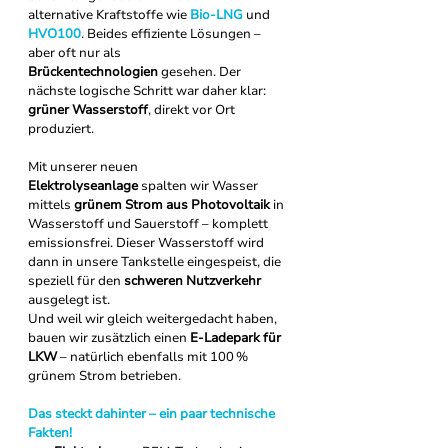
alternative Kraftstoffe wie 
Bio-LNG
und 
HVO100
. Beides effiziente Lösungen – 
aber oft nur als 
Brückentechnologien
 gesehen. Der 
nächste logische Schritt war daher klar: 
grüner Wasserstoff
, direkt vor Ort 
produziert.
Mit unserer neuen 
Elektrolyseanlage
 spalten wir Wasser 
mittels 
grünem Strom aus Photovoltaik
 in 
Wasserstoff und Sauerstoff – komplett 
emissionsfrei. Dieser Wasserstoff wird 
dann in unsere Tankstelle eingespeist, die 
speziell für den 
schweren Nutzverkehr
ausgelegt ist.
Und weil wir gleich weitergedacht haben, 
bauen wir zusätzlich einen 
E-Ladepark für 
LKW
 – natürlich ebenfalls mit 100 % 
grünem Strom betrieben.
Das steckt dahinter – ein paar technische 
Fakten!