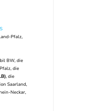
S 
land-Pfalz, 
bil BW, die 
falz, die 
.B)
, die 
on Saarland, 
ein-Neckar, 