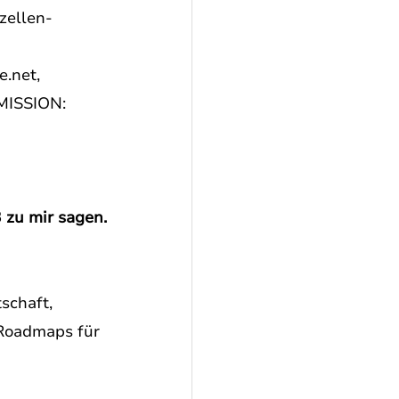
zellen-
.net, 
MISSION: 
 zu mir sagen.
schaft, 
 Roadmaps für 