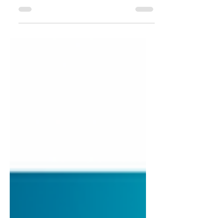
5. Nov. 2024
2 Min. Lesezeit
ABO Energy: Mit voller Energie für
eine lebenswerte Zukunft
Wir bei ABO Energy haben eine klare Mission:
Wir wollen eine lebenswerte Zukunft für
nachfolgende Generationen sichern – und das
durch...