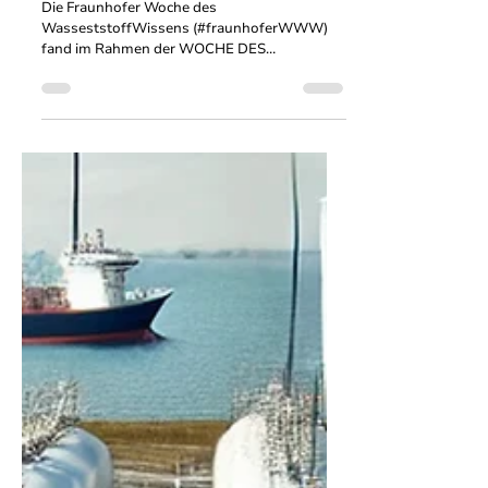
15. Okt. 2024
3 Min. Lesezeit
Die Fraunhofer Woche des
WasserstoffWissens
#fraunhoferWWW 2024: Rückblick
auf eine spannende Woche
Die Fraunhofer Woche des
WasseststoffWissens (#fraunhoferWWW)
fand im Rahmen der WOCHE DES
WASSERSTOFFS 2024 statt und bot eine
Woche...