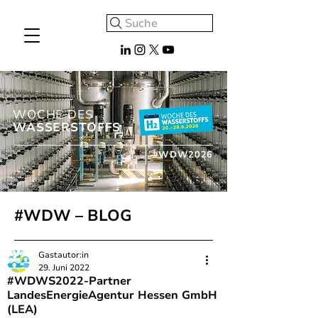
Suche
WOCHE DES
WASSERSTOFFS
#WDW2026
#WDW – BLOG
Gastautor:in
29. Juni 2022
#WDWS2022-Partner
LandesEnergieAgentur Hessen GmbH
(LEA)