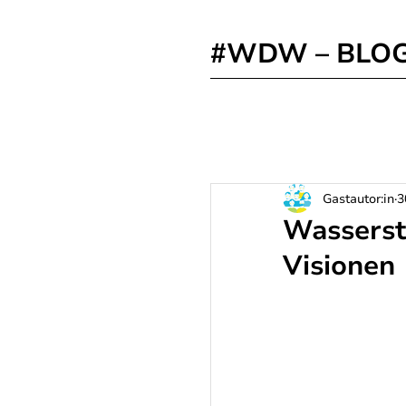
#WDW – BLO
Gastautor:in
3
Wasserst
Visionen