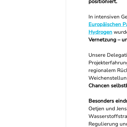
positioniert.
In intensiven G
Europäischen P
Hydrogen
 wurde
Vernetzung – un
Unsere Delegati
Projekterfahrun
regionalem Rück
Weichenstellung 
Chancen selbstb
Besonders eindr
Oetjen und Jens
Wasserstoffstra
Regulierung un