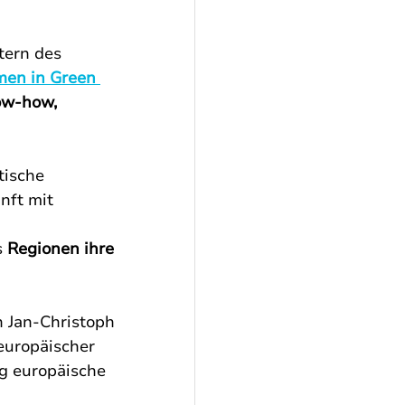
tern des 
en in Green 
ow-how, 
tische 
nft mit 
 
Regionen ihre 
 Jan-Christoph 
europäischer 
g europäische 