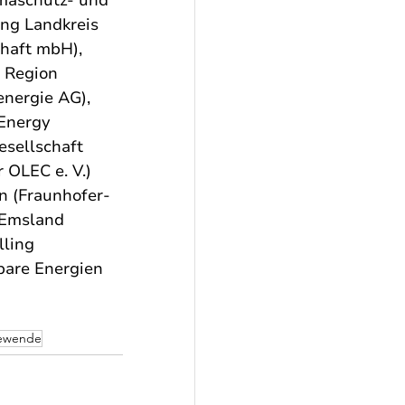
ng Landkreis 
haft mbH), 
 Region 
nergie AG), 
Energy 
sellschaft 
OLEC e. V.) 
 (Fraunhofer-
 Emsland 
lling 
bare Energien 
ewende