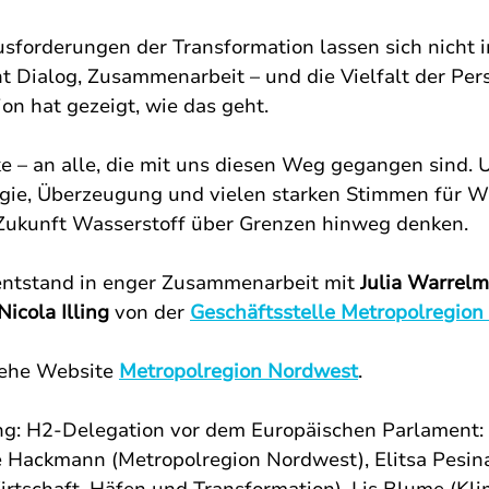
sforderungen der Transformation lassen sich nicht 
ht Dialog, Zusammenarbeit – und die Vielfalt der Pers
on hat gezeigt, wie das geht.
 – an alle, die mit uns diesen Weg gegangen sind. 
rgie, Überzeugung und vielen starken Stimmen für W
Zukunft Wasserstoff über Grenzen hinweg denken. 
entstand in enger Zusammenarbeit mit 
Julia Warrelm
Nicola Illing 
von der 
Geschäftsstelle Metropolregio
iehe Website 
Metropolregion Nordwest
.
ng: H2-Delegation vor dem Europäischen Parlament: 
ike Hackmann (Metropolregion Nordwest), Elitsa Pesina
irtschaft, Häfen und Transformation), Lis Blume (Kl