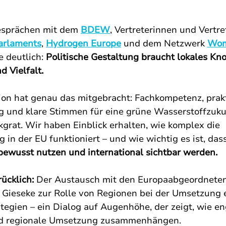
esprächen mit dem 
BDEW
, Vertreterinnen und Vertre
arlaments
, 
Hydrogen Europe
 und dem Netzwerk 
Wom
 deutlich: 
Politische Gestaltung braucht lokales Kn
d Vielfalt.
on hat genau das mitgebracht: Fachkompetenz, prak
g und klare Stimmen für eine grüne Wasserstoffzuku
grat. Wir haben Einblick erhalten, wie komplex die 
in der EU funktioniert – und wie wichtig es ist, dass
ewusst nutzen und international sichtbar werden.
ücklich: 
Der Austausch mit den Europaabgeordneten
 Gieseke zur Rolle von Regionen bei der Umsetzung 
tegien – ein Dialog auf Augenhöhe, der zeigt, wie en
d regionale Umsetzung zusammenhängen.