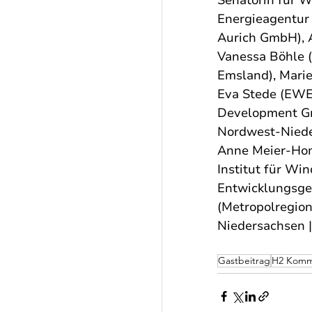
Energieagentur 
Aurich GmbH), A
Vanessa Böhle 
Emsland), Marie
Eva Stede (EWE
Development Gm
Nordwest-Nieder
Anne Meier-Hom
Institut für Wi
Entwicklungsgese
(Metropolregio
Niedersachsen |
Gastbeitrag
H2 Komm