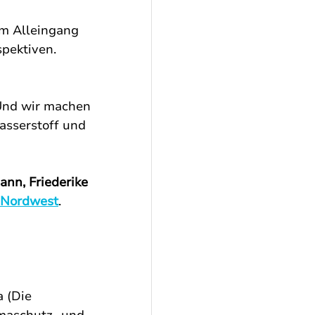
im Alleingang 
pektiven. 
Und wir machen 
asserstoff und 
ann, Friederike 
n Nordwest
. 
 (Die 
imaschutz- und 