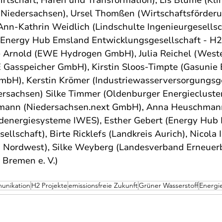
Niedersachsen), Ursel Thomßen (Wirtschaftsförderu
nn-Kathrin Weidlich (Lindschulte Ingenieurgesellsc
(Energy Hub Emsland Entwicklungsgesellschaft - H2
 Arnold (EWE Hydrogen GmbH), Julia Reichel (Weste
 Gasspeicher GmbH), Kirstin Sloos-Timpte (Gasunie 
bH), Kerstin Krömer (Industriewasserversorgungsge
sachsen) Silke Timmer (Oldenburger Energiecluster 
ann (Niedersachsen.next GmbH), Anna Heuschmann
ndenergiesysteme IWES), Esther Gebert (Energy Hub
llschaft), Birte Ricklefs (Landkreis Aurich), Nicola I
n Nordwest), Silke Weyberg (Landesverband Erneuer
 Bremen e. V.)
unikation
H2 Projekte
emissionsfreie Zukunft
Grüner Wasserstoff
Energi