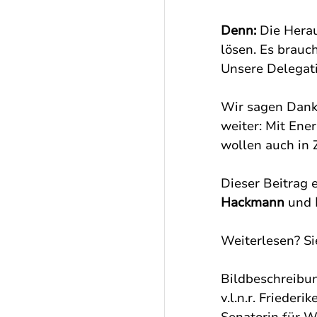
Denn: 
Die Herau
lösen. Es brauc
Unsere Delegati
Wir sagen Danke
weiter: Mit Ene
wollen auch in 
Dieser Beitrag 
Hackmann 
und
 
Weiterlesen? S
Bildbeschreibu
v.l.n.r. Frieder
Senatorin für W