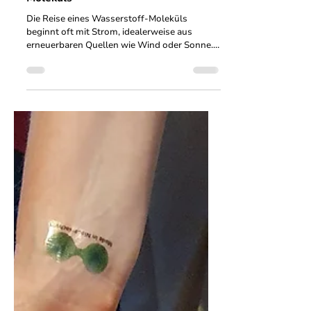
21. Mai
2 Min. Lesezeit
Die Reise eines grünen Wasserstoff-
Moleküls
Die Reise eines Wasserstoff-Moleküls
beginnt oft mit Strom, idealerweise aus
erneuerbaren Quellen wie Wind oder Sonne.
Dann folgt die Umwandlung, der Transport,
die Nutzung. Diese Kette ist komplex und an
unterschiedlichen Stellen kann sich
entscheiden, wie nachhaltig dieser
Wasserstoff wirklich ist. Das Problem ist,
dass diese Reise unsichtbar ist.