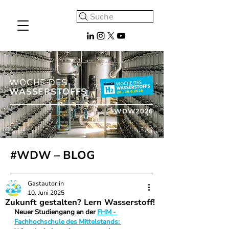
Suche
WOCHE DES
WASSERSTOFFS
#WDW2026
#WDW – BLOG
Gastautor:in
10. Juni 2025
Zukunft gestalten? Lern Wasserstoff!
Neuer Studiengang an der 
FHM - 
Fachhochschule des Mittelstands: 