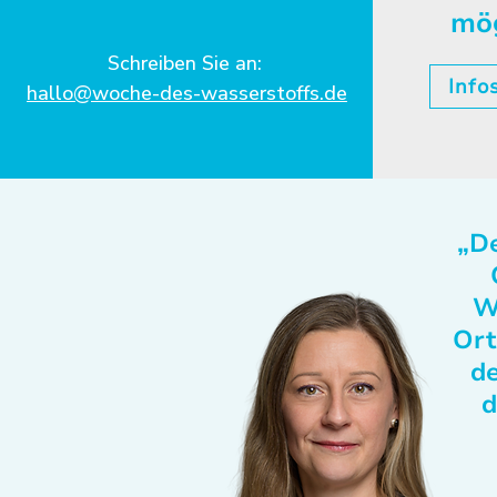
mö
Schreiben Sie an:
Info
hallo@woche-des-wasserstoffs.de
„De
W
Ort
de
d