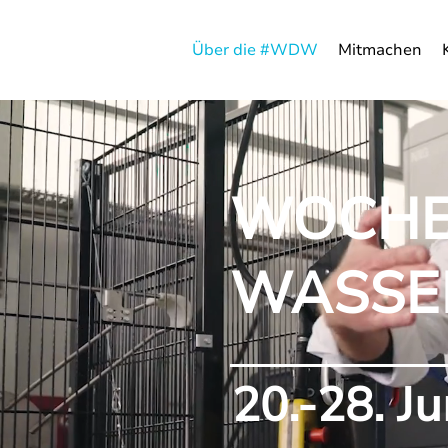
Über die #WDW
Mitmachen
WOCHE
WASSE
20.-28. J