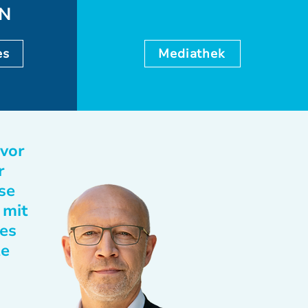
EN
es
Mediathek
 vor
r
se
 mit
des
te