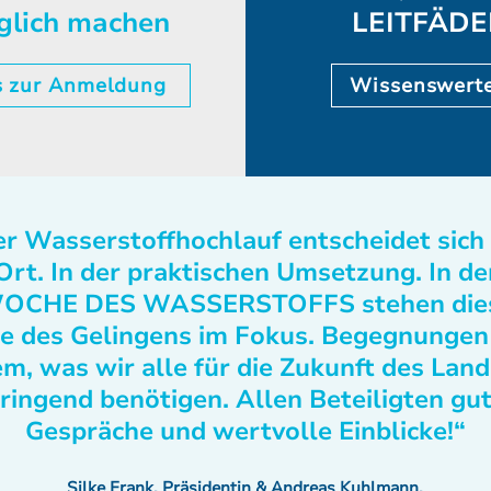
glich machen
LEITFÄD
s zur Anmeldung
Wissenswert
r Wasserstoffhochlauf entscheidet sich
Ort. In der praktischen Umsetzung. In de
OCHE DES WASSERSTOFFS stehen die
e des Gelingens im Fokus. Begegnungen
m, was wir alle für die Zukunft des Lan
ringend benötigen. Allen Beteiligten gu
Gespräche und wertvolle Einblicke!“
Silke Frank, Präsidentin & Andreas Kuhlmann,