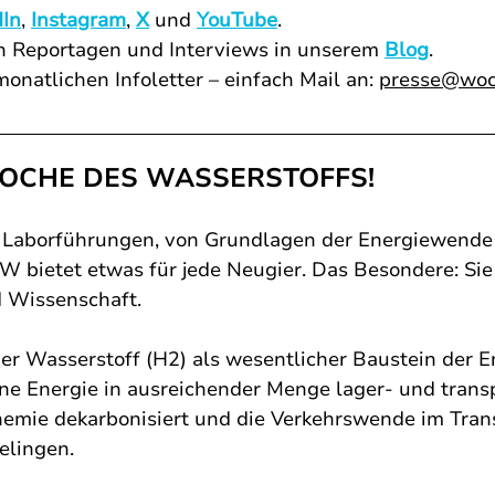
dIn
,
Instagram
,
X
und
YouTube
.
n Reportagen und Interviews in unserem
Blog
.
onatlichen Infoletter – einfach Mail an:
presse@woc
r WOCHE DES WASSERSTOFFS!
u Laborführungen, von Grundlagen der Energiewende
 bietet etwas für jede Neugier. Das Besondere: Sie
d Wissenschaft.
er Wasserstoff (H2) als wesentlicher Baustein der 
ne Energie in ausreichender Menge lager- und transp
hemie dekarbonisiert und die Verkehrswende im Trans
elingen.